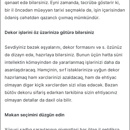
qənaət edə bilərsiniz. Eyni zamanda, təcrübə göstərir ki,
bir il öncədən müəyyən tarixi seçməklə də, işin içərisindən
ödəniş cəhətdən qazanclı çıxmaq mümkündür.
Dekor işlərini öz üzərinizə götürə bilərsiniz
Sevdiyiniz bəzək əşyalarını, dekor formasını və s. özünüz
də dizayn edə, hazırlaya bilərsiniz. Bunun üçün hətta süni
intellektin köməyindən də yararlanmaq işlərinizi daha da
asanlaşdıracaq. Həmçinin, sırf istəklərinizə uyğun dekor
hazırlamaq həm xərclərinizi azaldacaq, həm də ehtiyac
olmayan digər kiçik xərclərdən sizi xilas edəcək. Bəzən
bütöv dekoru sifariş edərkən tərkibinə sizin ehtiyacınız
olmayan detallar da daxil ola bilir.
Məkan seçimini düzgün edin
Xüsusi şadlıq saraylarının qiymətləri hər ötən il getdikcə