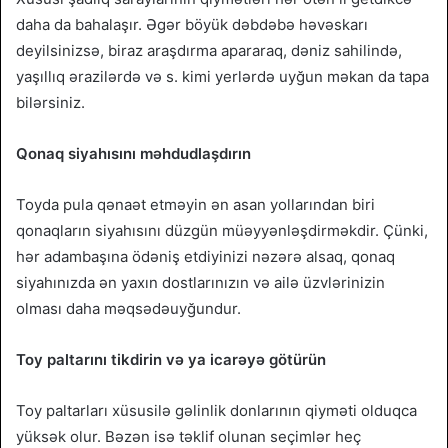
daha da bahalaşır. Əgər böyük dəbdəbə həvəskarı
deyilsinizsə, biraz araşdırma apararaq, dəniz sahilində,
yaşıllıq ərazilərdə və s. kimi yerlərdə uyğun məkan da tapa
bilərsiniz.
Qonaq siyahısını məhdudlaşdırın
Toyda pula qənaət etməyin ən asan yollarından biri
qonaqların siyahısını düzgün müəyyənləşdirməkdir. Çünki,
hər adambaşına ödəniş etdiyinizi nəzərə alsaq, qonaq
siyahınızda ən yaxın dostlarınızın və ailə üzvlərinizin
olması daha məqsədəuyğundur.
Toy paltarını tikdirin və ya icarəyə götürün
Toy paltarları xüsusilə gəlinlik donlarının qiyməti olduqca
yüksək olur. Bəzən isə təklif olunan seçimlər heç