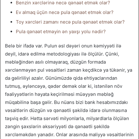
Benzin xərclərinə necə qənaət etmək olar?
Ev almaq üçün necə pula qənaət etmək olar?
Toy xərcləri zamanı necə pula qənaət etmək olar?
Pula qənaət etməyin ən yaxşı yolu nədir?
Belə bir ifadə var. Pulun əsl dəyəri onun kəmiyyəti ilə
deyil, idarə edilmə metodologiyası ilə ölçülür. Çünki,
məbləğindən asılı olmayaraq, düzgün formada
xərclənməyən pul vəsaitləri zaman keçdikcə ya tükənir, ya
da gəlirliliyi azalır. Günümüzdə qida ehtiyaclarından
tutmuş, əyləncəyə, qədər demək olar ki, istənilən növ
fəaliyyətlərin həyata keçirilməsi müəyyən məbləğ
müqabilinə başa gəlir. Bu nüans bizi bank hesabımızdakı
vəsaitlərin düzgün və qənaətli şəkildə idarə olunmasına
təşviq edir. Hətta sərvəti milyonlarla, milyardlarla ölçülən
zəngin şəxslərin əksəriyyəti də qənaətli şəkildə
xərcləməkdən yanadır. Onlar arasında maliyyə vəsaitlərinin