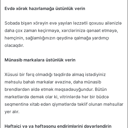
Evdə xörək hazırlamağa üstünlük verin
Sobada bişən xörəyin evə yayılan ləzzətli qoxusu ailənizlə
daha çox zaman keçirməyə, xərclərinizə qənaət etməyə,
həmçinin, sağlamlığınızın qeydinə qalmağa yardımçı
olacaqdır.
Münasib markalara üstünlük verin
Xüsusi bir fərq olmadığı təqdirdə almaq istədiyiniz
məhsulu bahalı markalar əvəzinə, daha münasib
brendlərdən əldə etmək məqsədəuyğundur. Bütün
marketlərdə demək olar ki, vitrinlərdə hər bir büdcə
seqmentinə xitab edən qiymətlərdə təklif olunan məhsullar
yer alır.
Həftəiçi və ya həftəsonu endirimlərini dəyərləndirin