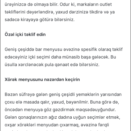
ürəyinizcə də olmaya bilir. Odur ki, markaların outlet
təkliflərini dəyərləndirə, yaxud dərzinizə tikdirə və ya
sadəcə kirayəyə götürə bilərsiniz.
Özəl içki təklif edin
Geniş çeşiddə bar menyusu əvəzinə spesifik olaraq təklif
edəcəyiniz içki seçimi daha münasib başa gələcək. Bu
üsulla xərclənəcək pula qənaət edə bilərsiniz.
Xörək menyusunu nəzərdən keçirin
Bəzən süfrəyə gələn geniş çeşidli yeməklərin yarısından
çoxu elə masada qalır, yaxud, bəyənilmir. Buna görə də,
öncədən menyuya göz gəzdirmək məqsədəuyğundur.
Gələn qonaqlarınızın ağız dadına uyğun seçimlər etmək,
oxşar xörəkləri menyudan çıxarmaq, əvəzinə fərqli