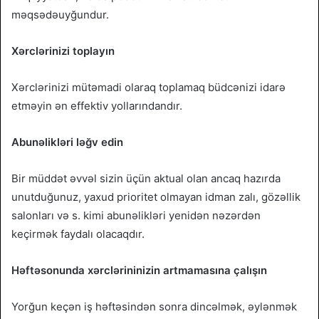
məqsədəuyğundur.
Xərclərinizi toplayın
Xərclərinizi mütəmadi olaraq toplamaq büdcənizi idarə
etməyin ən effektiv yollarındandır.
Abunəlikləri ləğv edin
Bir müddət əvvəl sizin üçün aktual olan ancaq hazırda
unutduğunuz, yaxud prioritet olmayan idman zalı, gözəllik
salonları və s. kimi abunəlikləri yenidən nəzərdən
keçirmək faydalı olacaqdır.
Həftəsonunda xərclərininizin artmamasına çalışın
Yorğun keçən iş həftəsindən sonra dincəlmək, əylənmək