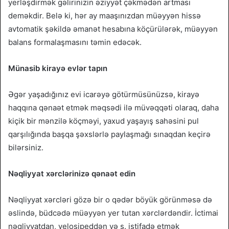
yerləşdirmək gəlirinizin əziyyət çəkmədən artması
deməkdir. Belə ki, hər ay maaşınızdan müəyyən hissə
avtomatik şəkildə əmanət hesabına köçürülərək, müəyyən
balans formalaşmasını təmin edəcək.
Münasib kirayə evlər tapın
Əgər yaşadığınız evi icarəyə götürmüsünüzsə, kirayə
haqqına qənaət etmək məqsədi ilə müvəqqəti olaraq, daha
kiçik bir mənzilə köçməyi, yaxud yaşayış sahəsini pul
qarşılığında başqa şəxslərlə paylaşmağı sınaqdan keçirə
bilərsiniz.
Nəqliyyat xərclərinizə qənaət edin
Nəqliyyat xərcləri gözə bir o qədər böyük görünməsə də
əslində, büdcədə müəyyən yer tutan xərclərdəndir. İctimai
nəqliyyatdan, velosipeddən və s. istifadə etmək