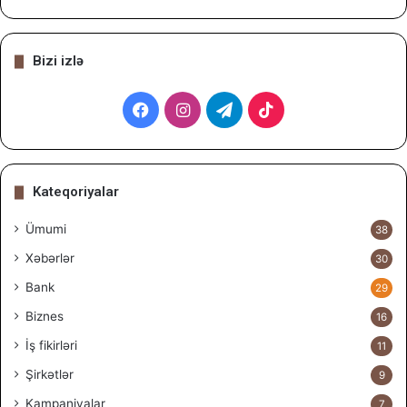
Bizi izlə
Facebook
Instagram
Telegram
TikTok
Kateqoriyalar
Ümumi
38
Xəbərlər
30
Bank
29
Biznes
16
İş fikirləri
11
Şirkətlər
9
Kampaniyalar
7