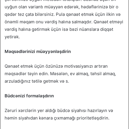
uyğun olan variantı müəyyən edərək, hədəflərinizə bir o
qədər tez çata bilərsiniz. Pula qənaət etmək üçün ilkin və
önəmli məqam onu vərdiş halına salmaqdır. Qənaət etməyi
vərdiş halına gətirmək üçün isə bəzi nüanslara diqqət
yetirək.
Məqsədlərinizi müəyyənləşdirin
Qənaət etmək üçün özünüzə motivasiyanızı artıran
məqsədlər təyin edin. Məsələn, ev almaq, təhsil almaq,
arzuladığınız tətilə getmək və s.
Büdcənizi formalaşdırın
Zəruri xərclərin yer aldığı büdcə siyahısı hazırlayın və
həmin siyahıdan kənara çıxmamağı prioritetləşdirin.