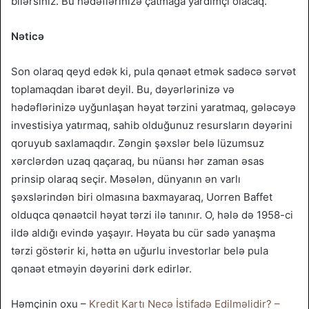
bilərsiniz. Bu hədəflərinizə çatmağa yardımçı olacaq.
Nəticə
Son olaraq qeyd edək ki, pula qənaət etmək sadəcə sərvət
toplamaqdan ibarət deyil. Bu, dəyərlərinizə və
hədəflərinizə uyğunlaşan həyat tərzini yaratmaq, gələcəyə
investisiya yatırmaq, sahib olduğunuz resursların dəyərini
qoruyub saxlamaqdır. Zəngin şəxslər belə lüzumsuz
xərclərdən uzaq qaçaraq, bu nüansı hər zaman əsas
prinsip olaraq seçir. Məsələn, dünyanın ən varlı
şəxslərindən biri olmasına baxmayaraq, Uorren Baffet
olduqca qənaətcil həyat tərzi ilə tanınır. O, hələ də 1958-ci
ildə aldığı evində yaşayır. Həyata bu cür sadə yanaşma
tərzi göstərir ki, hətta ən uğurlu investorlar belə pula
qənaət etməyin dəyərini dərk edirlər.
Həmçinin oxu –
Kredit Kartı Necə İstifadə Edilməlidir? –