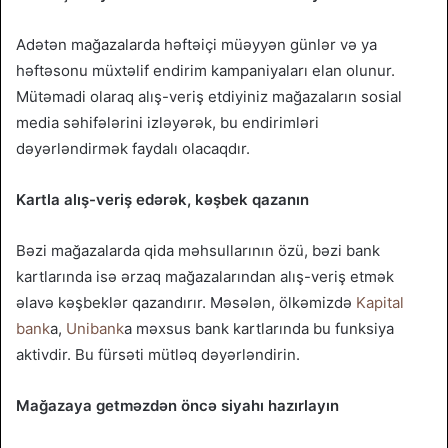
Adətən mağazalarda həftəiçi müəyyən günlər və ya
həftəsonu müxtəlif endirim kampaniyaları elan olunur.
Mütəmadi olaraq alış-veriş etdiyiniz mağazaların sosial
media səhifələrini izləyərək, bu endirimləri
dəyərləndirmək faydalı olacaqdır.
Kartla alış-veriş edərək, kəşbek qazanın
Bəzi mağazalarda qida məhsullarının özü, bəzi bank
kartlarında isə ərzaq mağazalarından alış-veriş etmək
əlavə kəşbeklər qazandırır. Məsələn, ölkəmizdə
Kapital
bank
a,
Unibank
a məxsus bank kartlarında bu funksiya
aktivdir. Bu fürsəti mütləq dəyərləndirin.
Mağazaya getməzdən öncə siyahı hazırlayın