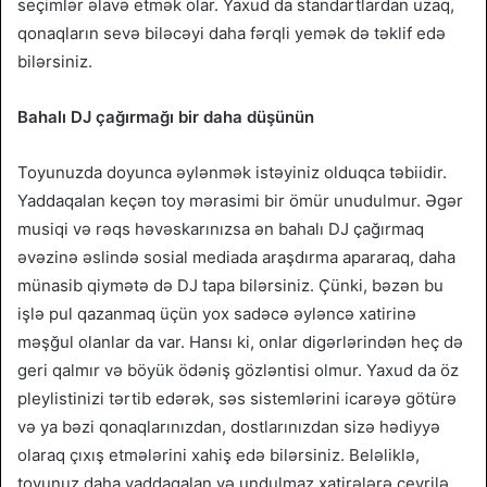
seçimlər əlavə etmək olar. Yaxud da standartlardan uzaq,
qonaqların sevə biləcəyi daha fərqli yemək də təklif edə
bilərsiniz.
Bahalı DJ çağırmağı bir daha düşünün
Toyunuzda doyunca əylənmək istəyiniz olduqca təbiidir.
Yaddaqalan keçən toy mərasimi bir ömür unudulmur. Əgər
musiqi və rəqs həvəskarınızsa ən bahalı DJ çağırmaq
əvəzinə əslində sosial mediada araşdırma apararaq, daha
münasib qiymətə də DJ tapa bilərsiniz. Çünki, bəzən bu
işlə pul qazanmaq üçün yox sadəcə əyləncə xatirinə
məşğul olanlar da var. Hansı ki, onlar digərlərindən heç də
geri qalmır və böyük ödəniş gözləntisi olmur. Yaxud da öz
pleylistinizi tərtib edərək, səs sistemlərini icarəyə götürə
və ya bəzi qonaqlarınızdan, dostlarınızdan sizə hədiyyə
olaraq çıxış etmələrini xahiş edə bilərsiniz. Beləliklə,
toyunuz daha yaddaqalan və undulmaz xatirələrə çevrilə