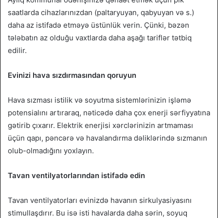
saatlarda cihazlarınızdan (paltaryuyan, qabyuyan və s.)
daha az istifadə etməyə üstünlük verin. Çünki, bəzən
tələbatın az olduğu vaxtlarda daha aşağı tariflər tətbiq
edilir.
Evinizi hava sızdırmasından qoruyun
Hava sızması istilik və soyutma sistemlərinizin işləmə
potensialını artıraraq, nəticədə daha çox enerji sərfiyyatına
gətirib çıxarır. Elektrik enerjisi xərclərinizin artmaması
üçün qapı, pəncərə və havalandırma dəliklərində sızmanın
olub-olmadığını yoxlayın.
Tavan ventilyatorlarından istifadə edin
Tavan ventilyatorları evinizdə havanın sirkulyasiyasını
stimullaşdırır. Bu isə isti havalarda daha sərin, soyuq