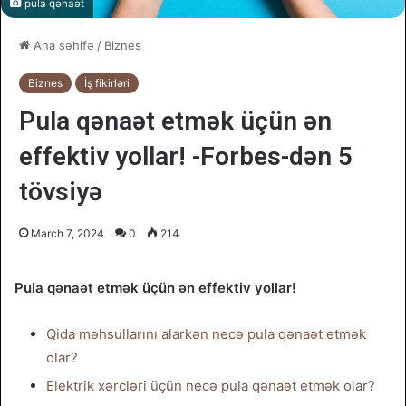
pula qənaət
Ana səhifə
/
Biznes
Biznes
İş fikirləri
Pula qənaət etmək üçün ən
effektiv yollar! -Forbes-dən 5
tövsiyə
March 7, 2024
0
214
Pula qənaət etmək üçün ən effektiv yollar!
Qida məhsullarını alarkən necə pula qənaət etmək
olar?
Elektrik xərcləri üçün necə pula qənaət etmək olar?