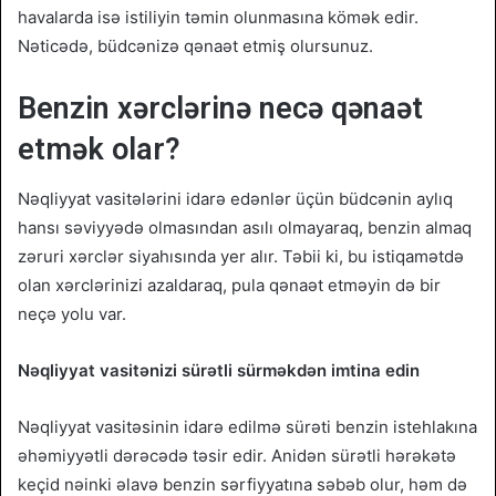
havalarda isə istiliyin təmin olunmasına kömək edir.
Nəticədə, büdcənizə qənaət etmiş olursunuz.
Benzin xərclərinə necə qənaət
etmək olar?
Nəqliyyat vasitələrini idarə edənlər üçün büdcənin aylıq
hansı səviyyədə olmasından asılı olmayaraq, benzin almaq
zəruri xərclər siyahısında yer alır. Təbii ki, bu istiqamətdə
olan xərclərinizi azaldaraq, pula qənaət etməyin də bir
neçə yolu var.
Nəqliyyat vasitənizi sürətli sürməkdən imtina edin
Nəqliyyat vasitəsinin idarə edilmə sürəti benzin istehlakına
əhəmiyyətli dərəcədə təsir edir. Anidən sürətli hərəkətə
keçid nəinki əlavə benzin sərfiyyatına səbəb olur, həm də