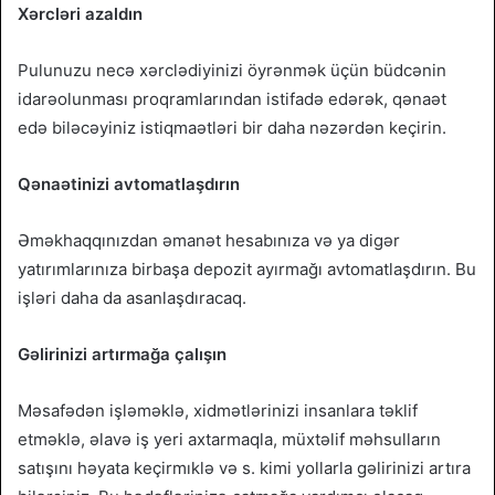
Xərcləri azaldın
Pulunuzu necə xərclədiyinizi öyrənmək üçün büdcənin
idarəolunması proqramlarından istifadə edərək, qənaət
edə biləcəyiniz istiqmaətləri bir daha nəzərdən keçirin.
Qənaətinizi avtomatlaşdırın
Əməkhaqqınızdan əmanət hesabınıza və ya digər
yatırımlarınıza birbaşa depozit ayırmağı avtomatlaşdırın. Bu
işləri daha da asanlaşdıracaq.
Gəlirinizi artırmağa çalışın
Məsafədən işləməklə, xidmətlərinizi insanlara təklif
etməklə, əlavə iş yeri axtarmaqla, müxtəlif məhsulların
satışını həyata keçirmıklə və s. kimi yollarla gəlirinizi artıra