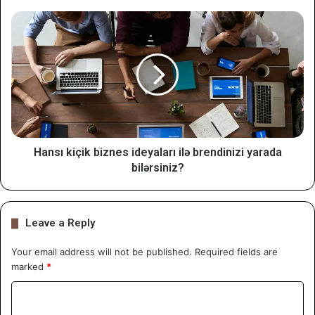
Hansı kiçik biznes ideyaları ilə brendinizi yarada
bilərsiniz?
Leave a Reply
Your email address will not be published.
Required fields are
marked
*
C
o