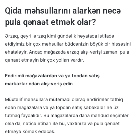
Qida məhsullarını alarkən necə
pula qənaət etmək olar?
Ərzaq, qeyri-ərzaq kimi gündəlik həyatada istifadə
etdiyimiz bir çox məhsullar büdcənizin böyük bir hissəsini
əhatələyir. Ancaq mağazada ərzaq alış-verişi zamanı pula
qənaət etməyin bir çox yolları vardır.
Endirimli mağazalardan və ya topdan satış
mərkəzlərindən alış-veriş edin
Müxtəlif məhsullara mütəmadi olaraq endirimlər tətbiq
edən mağazalara və ya topdan satış şəbəkələrinə üz
tutmaq faydalıdır. Bu mağazalarda daha məhdud seçimlər
olsa da, nəticə etibarı ilə bu, vaxtınıza və pula qənaət
etməyə kömək edəcək.