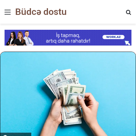
Büdcə dostu
Menyu
Ax