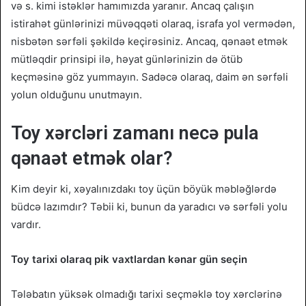
və s. kimi istəklər hamımızda yaranır. Ancaq çalışın
istirahət günlərinizi müvəqqəti olaraq, israfa yol vermədən,
nisbətən sərfəli şəkildə keçirəsiniz. Ancaq, qənaət etmək
mütləqdir prinsipi ilə, həyat günlərinizin də ötüb
keçməsinə göz yummayın. Sadəcə olaraq, daim ən sərfəli
yolun olduğunu unutmayın.
Toy xərcləri zamanı necə pula
qənaət etmək olar?
Kim deyir ki, xəyalınızdakı toy üçün böyük məbləğlərdə
büdcə lazımdır? Təbii ki, bunun da yaradıcı və sərfəli yolu
vardır.
Toy tarixi olaraq pik vaxtlardan kənar gün seçin
Tələbatın yüksək olmadığı tarixi seçməklə toy xərclərinə