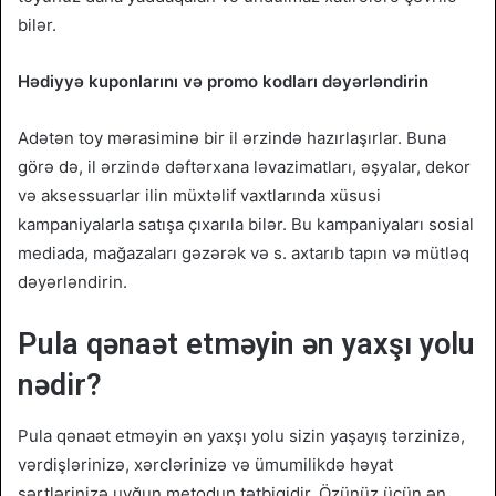
bilər.
Hədiyyə kuponlarını və promo kodları dəyərləndirin
Adətən toy mərasiminə bir il ərzində hazırlaşırlar. Buna
görə də, il ərzində dəftərxana ləvazimatları, əşyalar, dekor
və aksessuarlar ilin müxtəlif vaxtlarında xüsusi
kampaniyalarla satışa çıxarıla bilər. Bu kampaniyaları sosial
mediada, mağazaları gəzərək və s. axtarıb tapın və mütləq
dəyərləndirin.
Pula qənaət etməyin ən yaxşı yolu
nədir?
Pula qənaət etməyin ən yaxşı yolu sizin yaşayış tərzinizə,
vərdişlərinizə, xərclərinizə və ümumilikdə həyat
şərtlərinizə uyğun metodun tətbiqidir. Özünüz üçün ən