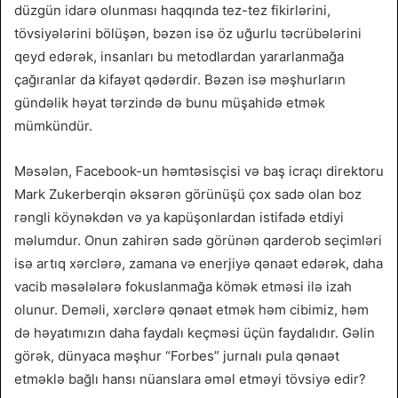
düzgün idarə olunması haqqında tez-tez fikirlərini,
tövsiyələrini bölüşən, bəzən isə öz uğurlu təcrübələrini
qeyd edərək, insanları bu metodlardan yararlanmağa
çağıranlar da kifayət qədərdir. Bəzən isə məşhurların
gündəlik həyat tərzində də bunu müşahidə etmək
mümkündür.
Məsələn, Facebook-un həmtəsisçisi və baş icraçı direktoru
Mark Zukerberqin əksərən görünüşü çox sadə olan boz
rəngli köynəkdən və ya kapüşonlardan istifadə etdiyi
məlumdur. Onun zahirən sadə görünən qarderob seçimləri
isə artıq xərclərə, zamana və enerjiyə qənaət edərək, daha
vacib məsələlərə fokuslanmağa kömək etməsi ilə izah
olunur. Deməli, xərclərə qənaət etmək həm cibimiz, həm
də həyatımızın daha faydalı keçməsi üçün faydalıdır. Gəlin
görək, dünyaca məşhur “Forbes” jurnalı pula qənaət
etməklə bağlı hansı nüanslara əməl etməyi tövsiyə edir?