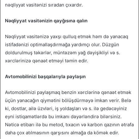
nəqliyyat vasitənizi sıradan çıxardır.
Nəqliyyat vasitənizin qayğısına qalın
Nəqliyyat vasitənizə yaxşı qulluq etmək həm də yanacaq
istifadənizi optimallaşdırmağa yardımçı olur. Düzgün
doldurulmuş təkərlər, müntəzəm yağ dəyişikliyi və s.
xərclərinizə qənaət etməyi təmin edir.
Avtomobilinizi başqalarıyla paylaşın
Avtomobilinizi paylaşmaq benzin xərclərinə qənaət etmək
üçün yanacağın qiymətini bölüşdürməyə imkan verir. Belə
ki, dostlar, ailə üzvləri, iş yoldaşları və s. ilə gedəcəyiniz
eyni istiqamətlərdə bu imkanı dəyərləndirə bilərsiniz.
Nəticə etibarı ilə bu metod, tıxacın və karbon qazının ətrafa
daha çox atılmasının qarşısını almağa da kömək edir.