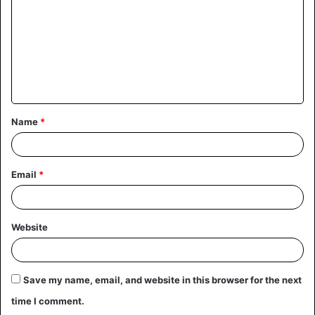
m
m
e
n
t
Name
*
*
Email
*
Website
Save my name, email, and website in this browser for the next
time I comment.