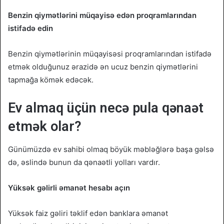
Benzin qiymətlərini müqayisə edən proqramlarından
istifadə edin
Benzin qiymətlərinin müqayisəsi proqramlarından istifadə
etmək olduğunuz ərazidə ən ucuz benzin qiymətlərini
tapmağa kömək edəcək.
Ev almaq üçün necə pula qənaət
etmək olar?
Günümüzdə ev sahibi olmaq böyük məbləğlərə başa gəlsə
də, əslində bunun da qənaətli yolları vardır.
Yüksək gəlirli əmanət hesabı açın
Yüksək faiz gəliri təklif edən banklara əmanət