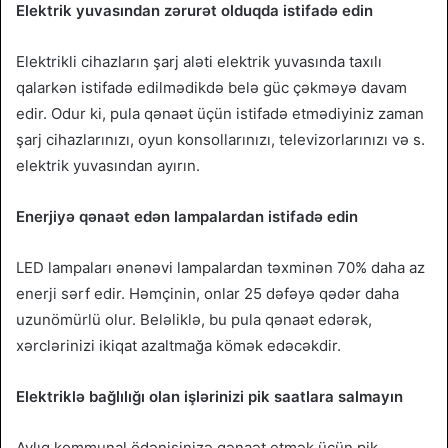
Elektrik yuvasından zərurət olduqda istifadə edin
Elektrikli cihazların şarj aləti elektrik yuvasında taxılı
qalarkən istifadə edilmədikdə belə güc çəkməyə davam
edir. Odur ki, pula qənaət üçün istifadə etmədiyiniz zaman
şarj cihazlarınızı, oyun konsollarınızı, televizorlarınızı və s.
elektrik yuvasından ayırın.
Enerjiyə qənaət edən lampalardan istifadə edin
LED lampaları ənənəvi lampalardan təxminən 70% daha az
enerji sərf edir. Həmçinin, onlar 25 dəfəyə qədər daha
uzunömürlü olur. Beləliklə, bu pula qənaət edərək,
xərclərinizi ikiqat azaltmağa kömək edəcəkdir.
Elektriklə bağlılığı olan işlərinizi pik saatlara salmayın
Aylıq kommunal ödənişinizə qənaət etmək üçün pik