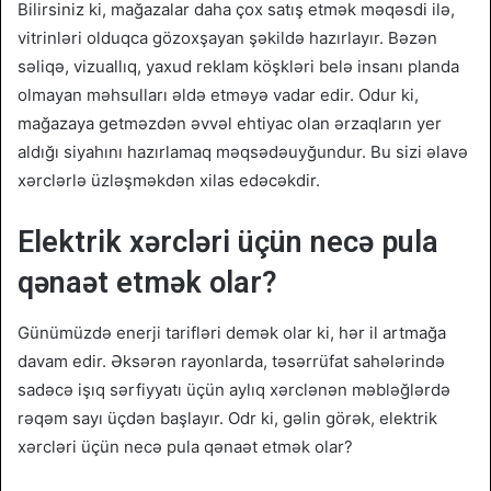
Bilirsiniz ki, mağazalar daha çox satış etmək məqəsdi ilə,
vitrinləri olduqca gözoxşayan şəkildə hazırlayır. Bəzən
səliqə, vizuallıq, yaxud reklam köşkləri belə insanı planda
olmayan məhsulları əldə etməyə vadar edir. Odur ki,
mağazaya getməzdən əvvəl ehtiyac olan ərzaqların yer
aldığı siyahını hazırlamaq məqsədəuyğundur. Bu sizi əlavə
xərclərlə üzləşməkdən xilas edəcəkdir.
Elektrik xərcləri üçün necə pula
qənaət etmək olar?
Günümüzdə enerji tarifləri demək olar ki, hər il artmağa
davam edir. Əksərən rayonlarda, təsərrüfat sahələrində
sadəcə işıq sərfiyyatı üçün aylıq xərclənən məbləğlərdə
rəqəm sayı üçdən başlayır. Odr ki, gəlin görək, elektrik
xərcləri üçün necə pula qənaət etmək olar?